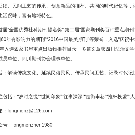
延续、民间工艺的传承、创意新品的推荐、共同的时代记忆等，
生活况味，富有地域特色。
新闻中心
首届“全国优秀社科期刊提名奖” 第二届“国家期刊奖百种重点期刊”
国60年有影响力的期刊”“2016中国最美期刊”等荣誉，入选“庆
多年入选农家书屋重点出版物推荐目录，多篇文章获四川法治文
成员单位、四川期刊协会理事单位。
旨：解读传统文化、延续民俗民风、传承民间工艺、记录时代记
业务板块
包括：“岁时之悦”“世间印象”“往事深深”“走街串巷”“推杯换盏”“
longmenz@126.com
联系我们
：longmenzhen1980