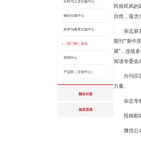
•
社科与人文出版中心
民俗民风的
•
融合出版中心
自然，蕴含
•
科学与教育出版中心
杂志获
期刊”“新中
•
《龙门阵》杂志
展”，连续
•
营销中心
阅读专委会
•
产品部（文创中心）
办刊宗
力量。
融合出版
杂志专栏
版权贸易
投稿邮箱：
微信公众号