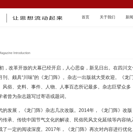
首页
关于我们
新
Magazine Introduction
0年初，改革开放的大幕已经开启，人心思奋，新见日出。在四川
首页
月刊、颇具“川味”的《龙门阵》。杂志一出版就大受欢迎。《龙
、风俗、史料、事件、人物、人事百态所记最多。杂志巨擘众多
学者曾为杂志题写过寄语或题词。
代的发展，《龙门阵》杂志几次改版。2014年，《龙门阵》改
关于我们
的传承、传统中国节气文化的解读、民俗民风文化延续等内容纳
成了一定的阅读深度。2017年，《龙门阵》再次对内容进行优