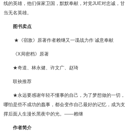
线的英雄，他们保家卫国，默默奉献，对党JUE对忠诚，甘
当无名英雄。
图书卖点
★《宿敌》原著作者赖继又一谍战力作 诚意奉献
《X局密档》原著
★奇道、林永健、许文广、赵琦
联袂推荐
★永远要感谢年轻不懂事的自己，为了梦想做的一切，
哪怕是些不成功的蠢事，都会变作自己最好的记忆，成为支
撑后面人生漫长黑夜中的光。——赖继
作者简介