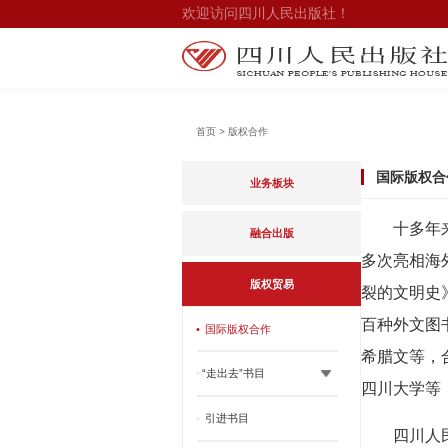
欢迎访问四川人民出版社！
首页 > 版权合作
国际版权合
业务板块
十多年
融合出版
多次亮相海
版权贸易
裂的文明史
百种外文图
•
国际版权合作
希腊文等，
•
“走出去”书目
四川大学等
•
引进书目
四川人