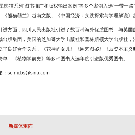
明星熊猫系列’图书推广和版权输出案例”等多个案例入选“一带一
、《熊猫萌兰》越南文版、《中国经济：实践探索与学理解说》
新闻中心
引进方面，四川人民出版社引进了数百种海外优质图书，与英国
鹅出版集团，美国的芝加哥大学出版社和普林斯顿大学出版社，
立了良好合作关系，《花神的女儿》《园艺图鉴》《后资本主义
榜单，《植物学前史》等多种图书入选年度引进版优秀图书。
scrmcbs@sina.com
业务板块
联系我们
新媒体矩阵