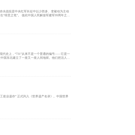
渡赤水战役是中央红军长征中以少胜多、变被动为主动
“得意之笔”。 值此中国人民解放军建军99周年之
之战》《四渡赤水在四川史话》两种图书，让我们一同
不褪色的不朽传奇。
现代史上，“731”从来不是一个普通的编号——它是一
名，在中国东北建立了一座又一座人间地狱。他们把活人叫
对来自不同国家的人进行了惨无人道的人体实验。 20
与新星出版社联合推出这部重磅历史著作——《1932
研究、深刻揭露二战期间日本生物战部队（即“七三一部
手工瓷业遗存” 正式列入《世界遗产名录》。中国世界