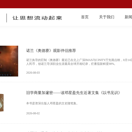
首页
关于我们
新
诺兰《奥德赛》观影伴侣推荐
诺兰执导的巨制《奥德赛》最近已在北上广深IMAX与CINITY厅先期点映，8月1
人民币，创诺兰导演职业生涯最高全球开画纪录，烂番茄新鲜度98%。
2026-08-03
首页
旧学商量加邃密——读邓星盈先生近著文集《以书见识》
本书是资深出版人邓星盈的文史随笔集。
2026-08-02
关于我们