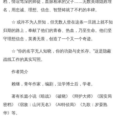
档，情谊笃深的师徒，血脉相承的父子……无数英雄隐姓埋
名，用忠诚、理想、信念、智慧铸就了不朽的丰碑。
☆ 或许不为人所知，但无数人曾在这条一旦踏上就不知
归期的路上，奉献了他们的青春、热血，乃至生命。他们坚
守理想信念，英勇无畏，创造了一个又一个奇迹。
☆ “你的名字无人知晓，你的功勋与史长存。”这是隐蔽
战线工作的真实写照。
作者简介
赖继，青年作家，编剧，法学博士后，学者。
著有长篇小说《暗战》《破晓》《辩护大师》《国安局
密档》《宿敌：山河无名》《AI特侦局》《九歌：岁晏熟
华》等。