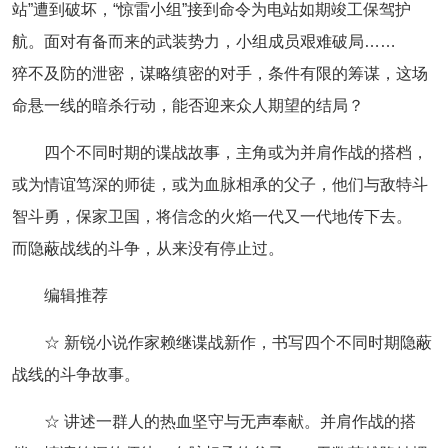
站”遭到破坏，“惊雷小组”接到命令为电站如期竣工保驾护
航。面对有备而来的武装势力，小组成员艰难破局……
猝不及防的泄密，谋略缜密的对手，条件有限的筹谋，这场
命悬一线的暗杀行动，能否迎来众人期望的结局？
四个不同时期的谍战故事，主角或为并肩作战的搭档，
或为情谊笃深的师徒，或为血脉相承的父子，他们与敌特斗
智斗勇，保家卫国，将信念的火焰一代又一代地传下去。
而隐蔽战线的斗争，从来没有停止过。
编辑推荐
☆ 新锐小说作家赖继谍战新作，书写四个不同时期隐蔽
战线的斗争故事。
☆ 讲述一群人的热血坚守与无声奉献。并肩作战的搭