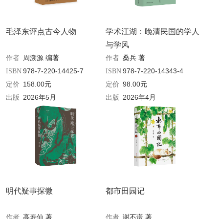
毛泽东评点古今人物
学术江湖：晚清民国的学人
与学风
周溯源 编著
桑兵 著
作者
作者
978-7-220-14425-7
978-7-220-14343-4
ISBN
ISBN
158.00元
98.00元
定价
定价
2026年5月
2026年4月
出版
出版
明代疑事探微
都市田园记
高寿仙 著
谢不谦 著
作者
作者