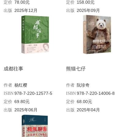
78.00元
158.00元
定价
定价
2025年12月
2025年09月
出版
出版
成都往事
熊猫七仔
杨红樱
阮珍奇
作者
作者
978-7-220-12577-5
978-7-220-14006-8
ISBN
ISBN
69.80元
68.00元
定价
定价
2025年06月
2025年04月
出版
出版