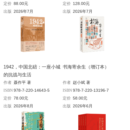
88.00元
128.00元
定价
定价
2026年7月
2026年7月
出版
出版
1942，中国北碚：一座小城
书海寄余生（增订本）
的抗战与生活
聂作平 著
赵小斌 著
作者
作者
978-7-220-14643-5
978-7-220-13196-7
ISBN
ISBN
78.00元
58.00元
定价
定价
2026年8月
2026年6月
出版
出版