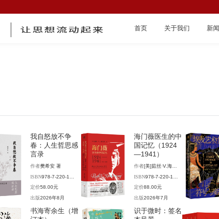
首页
关于我们
新
首页
我自怒放不争
海门薇医生的中
春：人生哲思感
国记忆（1924
言录
—1941）
作者
樊希安 著
作者
[美]茹丝·V.海门薇 著;黄瑶 编译
ISBN
978-7-220-14679-4
ISBN
978-7-220-14644-2
定价
58.00元
定价
88.00元
关于我们
出版
2026年8月
出版
2026年7月
书海寄余生（增
识于微时：签名