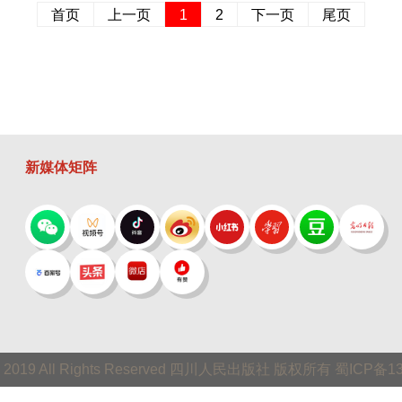
首页
上一页
1
2
下一页
尾页
新媒体矩阵
 © 2019 All Rights Reserved 四川人民出版社 版权所有 蜀ICP备1