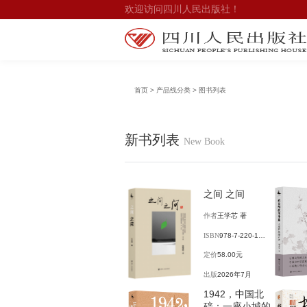
欢迎访问四川人民出版社！
首页 >
产品线分类
>
图书列表
新书列表
New Book
之间 之间
作者
王学芯 著
ISBN
978-7-220-14759-3
定价
58.00元
出版
2026年7月
1942，中国北
碚：一座小城的