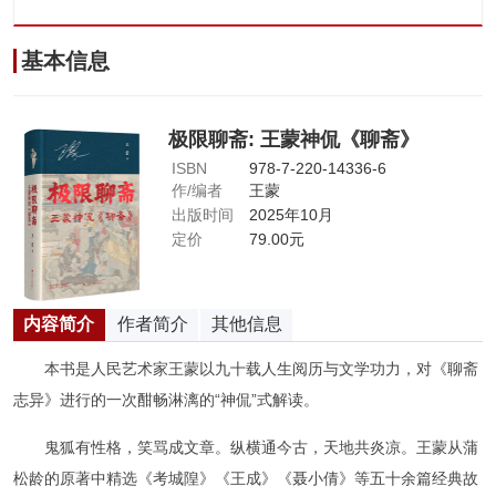
基本信息
极限聊斋: 王蒙神侃《聊斋》
978-7-220-14336-6
ISBN
王蒙
作/编者
2025年10月
出版时间
79.00元
定价
内容简介
作者简介
其他信息
本书是人民艺术家王蒙以九十载人生阅历与文学功力，对《聊斋
志异》进行的一次酣畅淋漓的“神侃”式解读。
鬼狐有性格，笑骂成文章。纵横通今古，天地共炎凉。王蒙从蒲
松龄的原著中精选《考城隍》《王成》《聂小倩》等五十余篇经典故