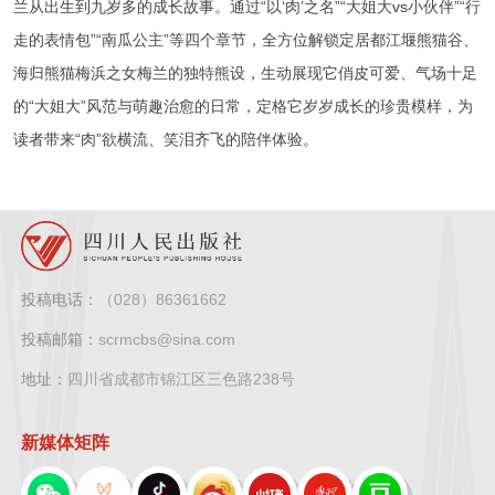
兰从出生到九岁多的成长故事。通过“以‘肉’之名”“大姐大vs小伙伴”“行
走的表情包”“南瓜公主”等四个章节，全方位解锁定居都江堰熊猫谷、
海归熊猫梅浜之女梅兰的独特熊设，生动展现它俏皮可爱、气场十足
的“大姐大”风范与萌趣治愈的日常，定格它岁岁成长的珍贵模样，为
读者带来“肉”欲横流、笑泪齐飞的陪伴体验。
投稿电话：
（028）86361662
投稿邮箱：
scrmcbs@sina.com
地址：
四川省成都市锦江区三色路238号
新媒体矩阵